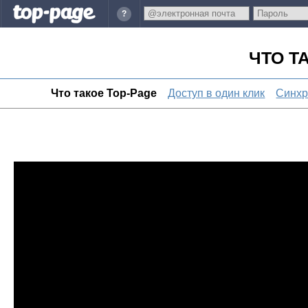
?
ЧТО Т
Что такое Top-Page
Доступ в один клик
Синхр